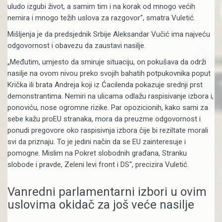
uludo izgubi život, a samim tim i na korak od mnogo većih
nemira i mnogo težih uslova za razgovor“, smatra Vuletić.
Mišljenja je da predsjednik Srbije Aleksandar Vučić ima najveću
odgovornost i obavezu da zaustavi nasilje.
„Međutim, umjesto da smiruje situaciju, on pokušava da održi
nasilje na ovom nivou preko svojih bahatih potpukovnika poput
Krička ili brata Andreja koji iz Ćacilenda pokazuje srednji prst
demonstrantima. Nemiri na ulicama odlažu raspisivanje izbora i,
ponoviću, nose ogromne rizike. Par opozicionih, kako sami za
sebe kažu proEU stranaka, mora da preuzme odgovornost i
ponudi pregovore oko raspisivnja izbora čije bi reziltate morali
svi da priznaju. To je jedini način da se EU zainteresuje i
pomogne. Mislim na Pokret slobodnih građana, Stranku
slobode i pravde, Zeleni levi front i DS“, precizira Vuletić.
Vanredni parlamentarni izbori u ovim
uslovima okidač za još veće nasilje