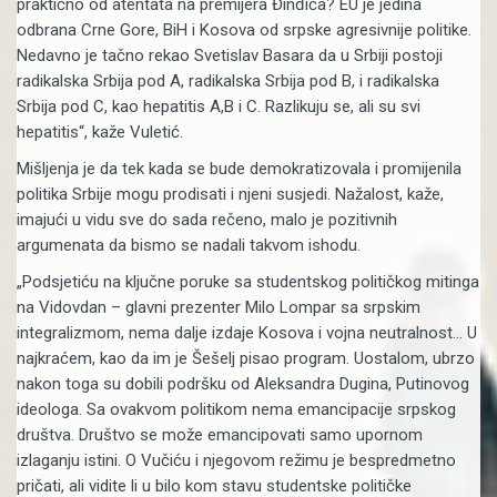
praktično od atentata na premijera Đinđića? EU je jedina
odbrana Crne Gore, BiH i Kosova od srpske agresivnije politike.
Nedavno je tačno rekao Svetislav Basara da u Srbiji postoji
radikalska Srbija pod A, radikalska Srbija pod B, i radikalska
Srbija pod C, kao hepatitis A,B i C. Razlikuju se, ali su svi
hepatitis“, kaže Vuletić.
Mišljenja je da tek kada se bude demokratizovala i promijenila
politika Srbije mogu prodisati i njeni susjedi. Nažalost, kaže,
imajući u vidu sve do sada rečeno, malo je pozitivnih
argumenata da bismo se nadali takvom ishodu.
„Podsjetiću na ključne poruke sa studentskog političkog mitinga
na Vidovdan – glavni prezenter Milo Lompar sa srpskim
integralizmom, nema dalje izdaje Kosova i vojna neutralnost… U
najkraćem, kao da im je Šešelj pisao program. Uostalom, ubrzo
nakon toga su dobili podršku od Aleksandra Dugina, Putinovog
ideologa. Sa ovakvom politikom nema emancipacije srpskog
društva. Društvo se može emancipovati samo upornom
izlaganju istini. O Vučiću i njegovom režimu je bespredmetno
pričati, ali vidite li u bilo kom stavu studentske političke