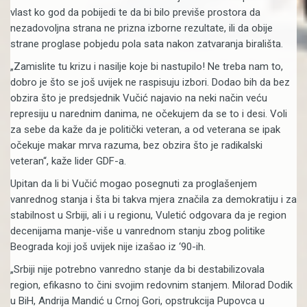
vlast ko god da pobijedi te da bi bilo previše prostora da
nezadovoljna strana ne prizna izborne rezultate, ili da obije
strane proglase pobjedu pola sata nakon zatvaranja birališta.
„Zamislite tu krizu i nasilje koje bi nastupilo! Ne treba nam to,
dobro je što se još uvijek ne raspisuju izbori. Dodao bih da bez
obzira što je predsjednik Vučić najavio na neki način veću
represiju u narednim danima, ne očekujem da se to i desi. Voli
za sebe da kaže da je politički veteran, a od veterana se ipak
očekuje makar mrva razuma, bez obzira što je radikalski
veteran“, kaže lider GDF-a.
Upitan da li bi Vučić mogao posegnuti za proglašenjem
vanrednog stanja i šta bi takva mjera značila za demokratiju i za
stabilnost u Srbiji, ali i u regionu, Vuletić odgovara da je region
decenijama manje-više u vanrednom stanju zbog politike
Beograda koji još uvijek nije izašao iz ‘90-ih.
„Srbiji nije potrebno vanredno stanje da bi destabilizovala
region, efikasno to čini svojim redovnim stanjem. Milorad Dodik
u BiH, Andrija Mandić u Crnoj Gori, opstrukcija Pupovca u