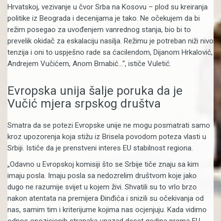
Hrvatskoj, vezivanje u čvor Srba na Kosovu – plod su kreiranja
politike iz Beograda i decenijama je tako. Ne očekujem da bi
režim posegao za uvođenjem vanrednog stanja, bio bi to
prevelik okidač za eskalaciju nasilja. Režimu je potreban niži nivo
tenzija i oni to uspješno rade sa ćacilendom, Dijanom Hrkalović,
Andrejem Vučićem, Anom Brnabić…“, ističe Vuletić.
Evropska unija šalje poruka da je
Vučić mjera srpskog društva
Smatra da se potezi Evropske unije ne mogu posmatrati samo
kroz upozorenja koja stižu iz Brisela povodom poteza vlasti u
Srbiji. Ističe da je prenstveni interes EU stabilnost regiona.
„Odavno u Evropskoj komisiji što se Srbije tiče znaju sa kim
imaju posla. Imaju posla sa nedozrelim društvom koje jako
dugo ne razumije svijet u kojem živi. Shvatili su to vrlo brzo
nakon atentata na premijera Đinđića i snizili su očekivanja od
nas, samim tim i kriterijume kojima nas ocjenjuju. Kada vidimo