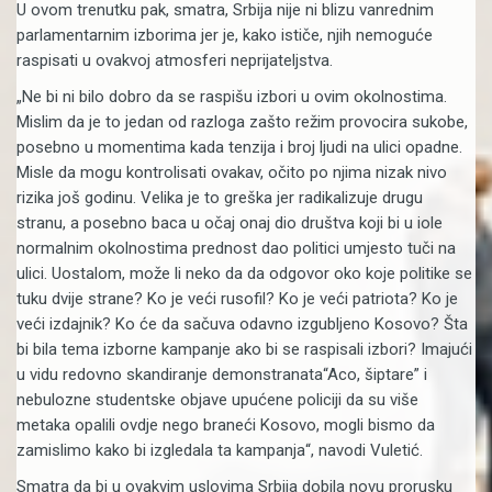
U ovom trenutku pak, smatra, Srbija nije ni blizu vanrednim
parlamentarnim izborima jer je, kako ističe, njih nemoguće
raspisati u ovakvoj atmosferi neprijateljstva.
„Ne bi ni bilo dobro da se raspišu izbori u ovim okolnostima.
Mislim da je to jedan od razloga zašto režim provocira sukobe,
posebno u momentima kada tenzija i broj ljudi na ulici opadne.
Misle da mogu kontrolisati ovakav, očito po njima nizak nivo
rizika još godinu. Velika je to greška jer radikalizuje drugu
stranu, a posebno baca u očaj onaj dio društva koji bi u iole
normalnim okolnostima prednost dao politici umjesto tuči na
ulici. Uostalom, može li neko da da odgovor oko koje politike se
tuku dvije strane? Ko je veći rusofil? Ko je veći patriota? Ko je
veći izdajnik? Ko će da sačuva odavno izgubljeno Kosovo? Šta
bi bila tema izborne kampanje ako bi se raspisali izbori? Imajući
u vidu redovno skandiranje demonstranata“Aco, šiptare” i
nebulozne studentske objave upućene policiji da su više
metaka opalili ovdje nego braneći Kosovo, mogli bismo da
zamislimo kako bi izgledala ta kampanja“, navodi Vuletić.
Smatra da bi u ovakvim uslovima Srbija dobila novu prorusku