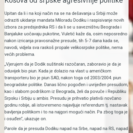
Kosova od srpske agresivnije politike
Upitan da li i na koji način na se na dešavanja u Srbiji može
odraziti ukidanje mandata Miloradu Dodiku i raspisivanje novih
izbora za predsjednika RS i da li se u savezništvu Beograda i
Banjaluke uočavaju pukotine, Vuletić kaže da, osim neposredno
nakon izricanja pravosnažne presude, tih 5-7 dana kada se,
navodi, vidjela sva raskoš propale velikosrpske politike, nema
većih problema.
„Vjerujem da je Dodik suštinski razočaran, zaboravio je da je
oduvijek bio piun. Kada je dolazio na vlast u američkom
transporteru bio je piun SAD, nakon toga od 2003/2004. piun
beogradske politike. Danas lično pogođen i uvrijeđen presudom,
kao i slabom podrškom iz Beograda, želi da povuče i Republiku
Srpsku i Srbiju u ambis. Presudu je prihvatio plativši novčano
godinu robije, ali istovremeno najavljuje referendum tj. nastavak
bavljenja politikom i to na najgori mogući način. Pa zbog toga je
i osuđen“, ukazuje on.
Parole da je presuda Dodiku napad na Srbe, napad na RS, napad