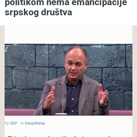
politikom nema emancipacije
srpskog društva
by
GDF
in
Saopštenja