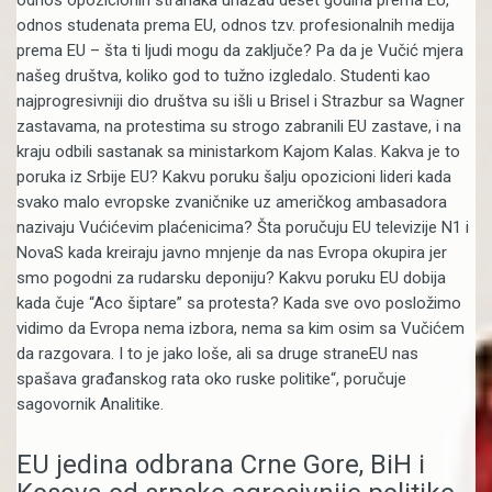
odnos opozicionih stranaka unazad deset godina prema EU,
odnos studenata prema EU, odnos tzv. profesionalnih medija
prema EU – šta ti ljudi mogu da zaključe? Pa da je Vučić mjera
našeg društva, koliko god to tužno izgledalo. Studenti kao
najprogresivniji dio društva su išli u Brisel i Strazbur sa Wagner
zastavama, na protestima su strogo zabranili EU zastave, i na
kraju odbili sastanak sa ministarkom Kajom Kalas. Kakva je to
poruka iz Srbije EU? Kakvu poruku šalju opozicioni lideri kada
svako malo evropske zvaničnike uz američkog ambasadora
nazivaju Vućićevim plaćenicima? Šta poručuju EU televizije N1 i
NovaS kada kreiraju javno mnjenje da nas Evropa okupira jer
smo pogodni za rudarsku deponiju? Kakvu poruku EU dobija
kada čuje “Aco šiptare” sa protesta? Kada sve ovo posložimo
vidimo da Evropa nema izbora, nema sa kim osim sa Vučićem
da razgovara. I to je jako loše, ali sa druge straneEU nas
spašava građanskog rata oko ruske politike“, poručuje
sagovornik Analitike.
EU jedina odbrana Crne Gore, BiH i