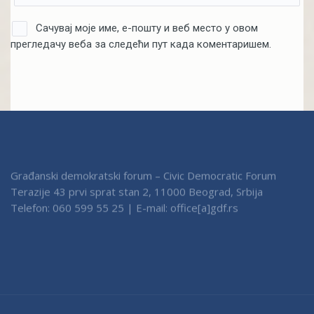
Сачувај моје име, е-пошту и веб место у овом
прегледачу веба за следећи пут када коментаришем.
Građanski demokratski forum – Civic Democratic Forum
Terazije 43 prvi sprat stan 2, 11000 Beograd, Srbija
Telefon: 060 599 55 25 | E-mail: office[a]gdf.rs