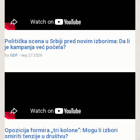
Politička scena u Srbiji pred novim izborima: Da li
je kampanja već počela?
by
GDF
мај 27 2026
Opozicija formira „tri kolone“: Mogu li izbori
smiriti tenzije u društvu?