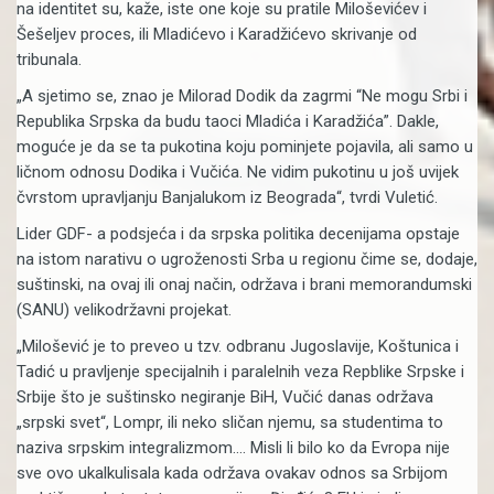
na identitet su, kaže, iste one koje su pratile Miloševićev i
Šešeljev proces, ili Mladićevo i Karadžićevo skrivanje od
tribunala.
„A sjetimo se, znao je Milorad Dodik da zagrmi “Ne mogu Srbi i
Republika Srpska da budu taoci Mladića i Karadžića”. Dakle,
moguće je da se ta pukotina koju pominjete pojavila, ali samo u
ličnom odnosu Dodika i Vučića. Ne vidim pukotinu u još uvijek
čvrstom upravljanju Banjalukom iz Beograda“, tvrdi Vuletić.
Lider GDF- a podsjeća i da srpska politika decenijama opstaje
na istom narativu o ugroženosti Srba u regionu čime se, dodaje,
suštinski, na ovaj ili onaj način, održava i brani memorandumski
(SANU) velikodržavni projekat.
„Milošević je to preveo u tzv. odbranu Jugoslavije, Koštunica i
Tadić u pravljenje specijalnih i paralelnih veza Repblike Srpske i
Srbije što je suštinsko negiranje BiH, Vučić danas održava
„srpski svet“, Lompr, ili neko sličan njemu, sa studentima to
naziva srpskim integralizmom…. Misli li bilo ko da Evropa nije
sve ovo ukalkulisala kada održava ovakav odnos sa Srbijom