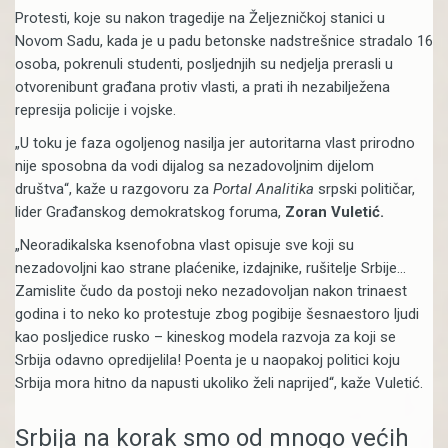
Protesti, koje su nakon tragedije na Željezničkoj stanici u
Novom Sadu, kada je u padu betonske nadstrešnice stradalo 16
osoba, pokrenuli studenti, posljednjih su nedjelja prerasli u
otvorenibunt građana protiv vlasti, a prati ih nezabilježena
represija policije i vojske.
„U toku je faza ogoljenog nasilja jer autoritarna vlast prirodno
nije sposobna da vodi dijalog sa nezadovoljnim dijelom
društva“, kaže u razgovoru za
Portal Analitika
srpski političar,
lider Građanskog demokratskog foruma,
Zoran Vuletić.
„Neoradikalska ksenofobna vlast opisuje sve koji su
nezadovoljni kao strane plaćenike, izdajnike, rušitelje Srbije…
Zamislite čudo da postoji neko nezadovoljan nakon trinaest
godina i to neko ko protestuje zbog pogibije šesnaestoro ljudi
kao posljedice rusko – kineskog modela razvoja za koji se
Srbija odavno opredijelila! Poenta je u naopakoj politici koju
Srbija mora hitno da napusti ukoliko želi naprijed“, kaže Vuletić.
Srbija na korak smo od mnogo većih