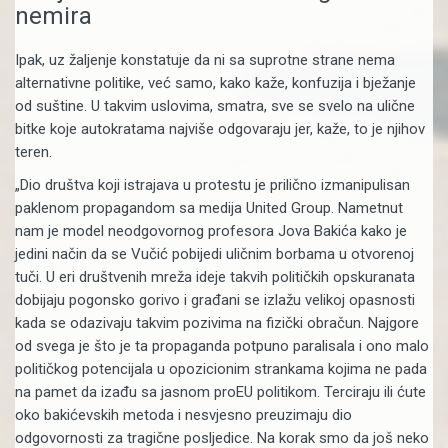
nemira
Ipak, uz žaljenje konstatuje da ni sa suprotne strane nema
alternativne politike, već samo, kako kaže, konfuzija i bježanje
od suštine. U takvim uslovima, smatra, sve se svelo na ulične
bitke koje autokratama najviše odgovaraju jer, kaže, to je njihov
teren.
„Dio društva koji istrajava u protestu je prilično izmanipulisan
paklenom propagandom sa medija United Group. Nametnut
nam je model neodgovornog profesora Jova Bakića kako je
jedini način da se Vučić pobijedi uličnim borbama u otvorenoj
tuči. U eri društvenih mreža ideje takvih političkih opskuranata
dobijaju pogonsko gorivo i građani se izlažu velikoj opasnosti
kada se odazivaju takvim pozivima na fizički obračun. Najgore
od svega je što je ta propaganda potpuno paralisala i ono malo
političkog potencijala u opozicionim strankama kojima ne pada
na pamet da izađu sa jasnom proEU politikom. Terciraju ili ćute
oko bakićevskih metoda i nesvjesno preuzimaju dio
odgovornosti za tragične posljedice. Na korak smo da još neko