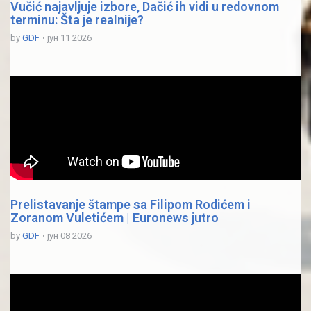
Vučić najavljuje izbore, Dačić ih vidi u redovnom
terminu: Šta je realnije?
by
GDF
јун 11 2026
Prelistavanje štampe sa Filipom Rodićem i
Zoranom Vuletićem | Euronews jutro
by
GDF
јун 08 2026