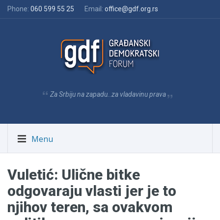
Phone:
060 599 55 25
Email:
office@gdf.org.rs
Za Srbiju na zapadu..za vladavinu prava
Menu
Vuletić: Ulične bitke
odgovaraju vlasti jer je to
njihov teren, sa ovakvom