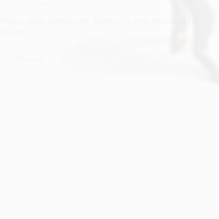
državnosti
by
GDF
фебруар 16, 2023 4:09 pm
Srbija je danas obeležila Dan državnosti u znak sećanja na 15.
februar ...
DETALJNIJE