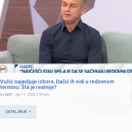
Vučić najavljuje izbore, Dačić ih vidi u redovnom
terminu: Šta je realnije?
by
GDF
јун 11, 2026 7:39 am
DETALJNIJE