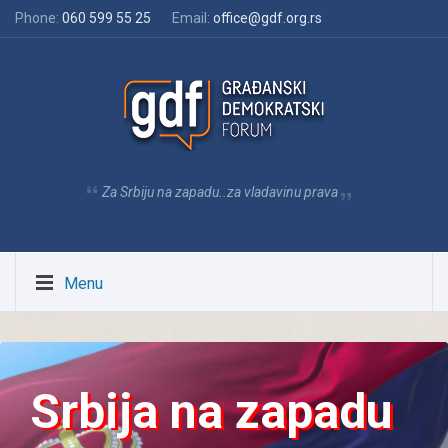
Phone:
060 599 55 25
Email:
office@gdf.org.rs
Za Srbiju na zapadu..za vladavinu prava
Menu
Izgradimo