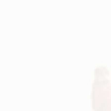
Video
NAŠ KANAL
Dolazeći događaji
No events
VIŠE INFORMACIJA