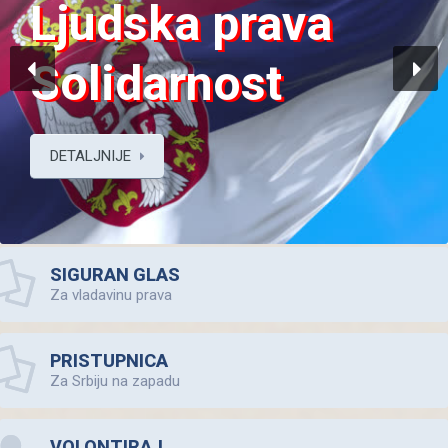
budućnost
zajedno!
DETALJNIJE
SIGURAN GLAS
Za vladavinu prava
PRISTUPNICA
Za Srbiju na zapadu
VOLONTIRAJ