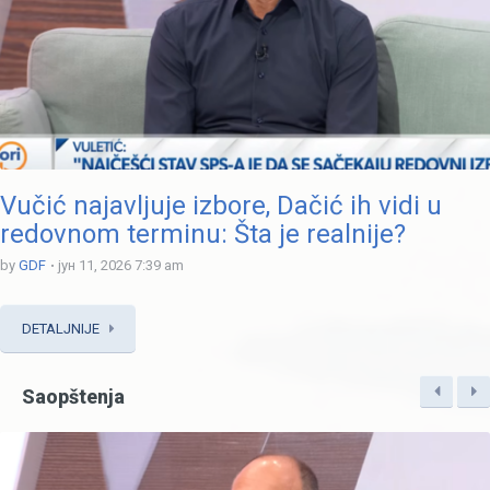
Vučić najavljuje izbore, Dačić ih vidi u
redovnom terminu: Šta je realnije?
by
GDF
јун 11, 2026 7:39 am
DETALJNIJE
Saopštenja