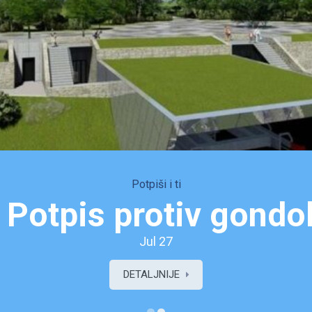
Potpiši i ti
radonačelnika
Potpis protiv gondo
Jul 27
DETALJNIJE