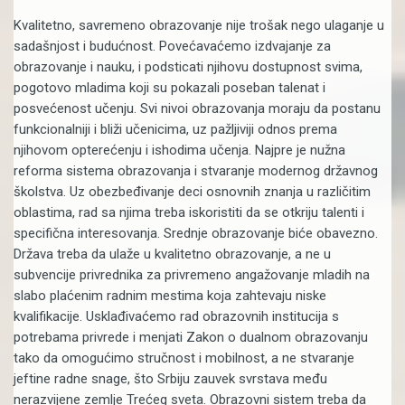
Kvalitetno, savremeno obrazovanje nije trošak nego ulaganje u
sadašnjost i budućnost. Povećavaćemo izdvajanje za
obrazovanje i nauku, i podsticati njihovu dostupnost svima,
pogotovo mladima koji su pokazali poseban talenat i
posvećenost učenju. Svi nivoi obrazovanja moraju da postanu
funkcionalniji i bliži učenicima, uz pažljiviji odnos prema
njihovom opterećenju i ishodima učenja. Najpre je nužna
reforma sistema obrazovanja i stvaranje modernog državnog
školstva. Uz obezbeđivanje deci osnovnih znanja u različitim
oblastima, rad sa njima treba iskoristiti da se otkriju talenti i
specifična interesovanja. Srednje obrazovanje biće obavezno.
Država treba da ulaže u kvalitetno obrazovanje, a ne u
subvencije privrednika za privremeno angažovanje mladih na
slabo plaćenim radnim mestima koja zahtevaju niske
kvalifikacije. Usklađivaćemo rad obrazovnih institucija s
potrebama privrede i menjati Zakon o dualnom obrazovanju
tako da omogućimo stručnost i mobilnost, a ne stvaranje
jeftine radne snage, što Srbiju zauvek svrstava među
nerazvijene zemlje Trećeg sveta. Obrazovni sistem treba da