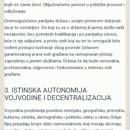
kojih im zavisi život. Uključivaćemo javnost u političke procese i
odlučivanje.
Onemogućićemo partijsku državu i svojim primerom dokazati
da je to ostvarljivo. Svi koji su se u državnoj ili javnoj službi našli
nezakonito, bez potrebnih kvalifikacija i po partijskoj osnovi,
biće iz nje isključeni, a protiv onih koji su im to omogućili biće
vođeni postupci lustracije zbog povrede Ustavom
garantovanog prava svih građana na ravnopravan pristup
zaposlenju u javnim službama. Država će da bude racionalna,
profesionalna, odgovorna i funkcionisaće u interesu svih
građana.
3. ISTINSKA AUTONOMIJA
VOJVODINE I DECENTRALIZACIJA
Vojvodina predstavlja posebnu istorijsku, geografsku, privrednu,
kulturnu, etničku, demografsku i političku celinu u okviru Srbije.
Njoj pripadaju brojni oblici samostalnosti, koji moraju da imaju