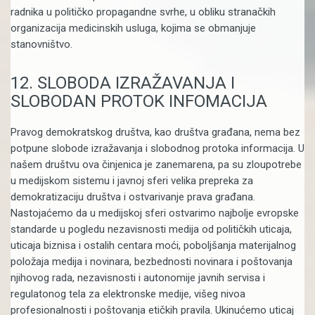
radnika u političko propagandne svrhe, u obliku stranačkih
organizacija medicinskih usluga, kojima se obmanjuje
stanovništvo.
12. SLOBODA IZRAŽAVANJA I
SLOBODAN PROTOK INFOMACIJA
Pravog demokratskog društva, kao društva građana, nema bez
potpune slobode izražavanja i slobodnog protoka informacija. U
našem društvu ova činjenica je zanemarena, pa su zloupotrebe
u medijskom sistemu i javnoj sferi velika prepreka za
demokratizaciju društva i ostvarivanje prava građana.
Nastojaćemo da u medijskoj sferi ostvarimo najbolje evropske
standarde u pogledu nezavisnosti medija od političkih uticaja,
uticaja biznisa i ostalih centara moći, poboljšanja materijalnog
položaja medija i novinara, bezbednosti novinara i poštovanja
njihovog rada, nezavisnosti i autonomije javnih servisa i
regulatonog tela za elektronske medije, višeg nivoa
profesionalnosti i poštovanja etičkih pravila. Ukinućemo uticaj