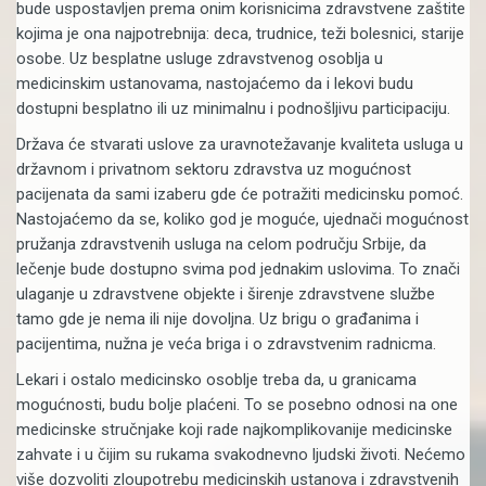
bude uspostavljen prema onim korisnicima zdravstvene zaštite
kojima je ona najpotrebnija: deca, trudnice, teži bolesnici, starije
osobe. Uz besplatne usluge zdravstvenog osoblja u
medicinskim ustanovama, nastojaćemo da i lekovi budu
dostupni besplatno ili uz minimalnu i podnošljivu participaciju.
Država će stvarati uslove za uravnotežavanje kvaliteta usluga u
državnom i privatnom sektoru zdravstva uz mogućnost
pacijenata da sami izaberu gde će potražiti medicinsku pomoć.
Nastojaćemo da se, koliko god je moguće, ujednači mogućnost
pružanja zdravstvenih usluga na celom području Srbije, da
lečenje bude dostupno svima pod jednakim uslovima. To znači
ulaganje u zdravstvene objekte i širenje zdravstvene službe
tamo gde je nema ili nije dovoljna. Uz brigu o građanima i
pacijentima, nužna je veća briga i o zdravstvenim radnicma.
Lekari i ostalo medicinsko osoblje treba da, u granicama
mogućnosti, budu bolje plaćeni. To se posebno odnosi na one
medicinske stručnjake koji rade najkomplikovanije medicinske
zahvate i u čijim su rukama svakodnevno ljudski životi. Nećemo
više dozvoliti zloupotrebu medicinskih ustanova i zdravstvenih