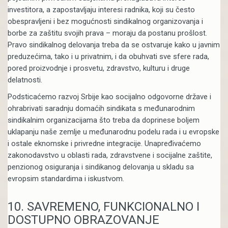
investitora, a zapostavljaju interesi radnika, koji su često
obespravljeni i bez mogućnosti sindikalnog organizovanja i
borbe za zaštitu svojih prava – moraju da postanu prošlost.
Pravo sindikalnog delovanja treba da se ostvaruje kako u javnim
preduzećima, tako i u privatnim, i da obuhvati sve sfere rada,
pored proizvodnje i prosvetu, zdravstvo, kulturu i druge
delatnosti.
Podsticaćemo razvoj Srbije kao socijalno odgovorne države i
ohrabrivati saradnju domaćih sindikata s međunarodnim
sindikalnim organizacijama što treba da doprinese boljem
uklapanju naše zemlje u međunarodnu podelu rada i u evropske
i ostale eknomske i privredne integracije. Unapređivaćemo
zakonodavstvo u oblasti rada, zdravstvene i socijalne zaštite,
penzionog osiguranja i sindikanog delovanja u skladu sa
evropsim standardima i iskustvom.
10. SAVREMENO, FUNKCIONALNO I
DOSTUPNO OBRAZOVANJE