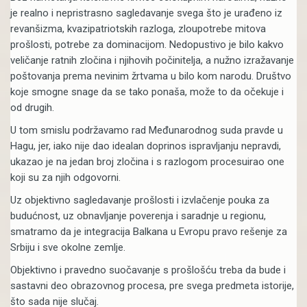
je realno i nepristrasno sagledavanje svega što je urađeno iz
revanšizma, kvazipatriotskih razloga, zloupotrebe mitova
prošlosti, potrebe za dominacijom. Nedopustivo je bilo kakvo
veličanje ratnih zločina i njihovih počinitelja, a nužno izražavanje
poštovanja prema nevinim žrtvama u bilo kom narodu. Društvo
koje smogne snage da se tako ponaša, može to da očekuje i
od drugih.
U tom smislu podržavamo rad Međunarodnog suda pravde u
Hagu, jer, iako nije dao idealan doprinos ispravljanju nepravdi,
ukazao je na jedan broj zločina i s razlogom procesuirao one
koji su za njih odgovorni.
Uz objektivno sagledavanje prošlosti i izvlačenje pouka za
budućnost, uz obnavljanje poverenja i saradnje u regionu,
smatramo da je integracija Balkana u Evropu pravo rešenje za
Srbiju i sve okolne zemlje.
Objektivno i pravedno suočavanje s prošlošću treba da bude i
sastavni deo obrazovnog procesa, pre svega predmeta istorije,
što sada nije slučaj.