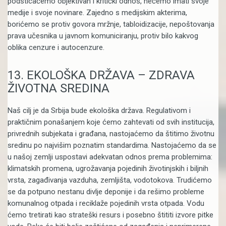
podsticaćemo objektivan i kritički odnos, nećemo imati svoje
medije i svoje novinare. Zajedno s medijskim akterima,
borićemo se protiv govora mržnje, tabloidizacije, nepoštovanja
prava učesnika u javnom komuniciranju, protiv bilo kakvog
oblika cenzure i autocenzure.
13. EKOLOŠKA DRŽAVA – ZDRAVA
ŽIVOTNA SREDINA
Naš cilj je da Srbija bude ekološka država. Regulativom i
praktičnim ponašanjem koje ćemo zahtevati od svih institucija,
privrednih subjekata i građana, nastojaćemo da štitimo životnu
sredinu po najvišim poznatim standardima. Nastojaćemo da se
u našoj zemlji uspostavi adekvatan odnos prema problemima:
klimatskih promena, ugrožavanja pojedinih životinjskih i biljnih
vrsta, zagađivanja vazduha, zemljišta, vodotokova. Trudićemo
se da potpuno nestanu divlje deponije i da rešimo probleme
komunalnog otpada i reciklaže pojedinih vrsta otpada. Vodu
ćemo tretirati kao strateški resurs i posebno štititi izvore pitke