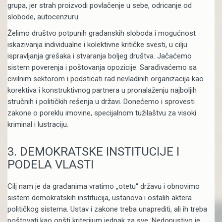
grupa, jer strah proizvodi povlačenje u sebe, odricanje od
slobode, autocenzuru.
Želimo društvo potpunih građanskih sloboda i mogućnost
iskazivanja individualne i kolektivne kritičke svesti, u cilju
ispravljanja grešaka i stvaranja boljeg društva. Jačaćemo
sistem poverenja i poštovanja opozicije. Sarađivaćemo sa
civilnim sektorom i podsticati rad nevladinih organizacija kao
korektiva i konstruktivnog partnera u pronalaženju najboljih
stručnih i političkih rešenja u državi. Donećemo i sprovesti
zakone o poreklu imovine, specijalnom tužilaštvu za visoki
kriminal i lustraciju.
3. DEMOKRATSKE INSTITUCIJE I
PODELA VLASTI
Cilj nam je da građanima vratimo „otetu“ državu i obnovimo
sistem demokratskih institucija, ustanova i ostalih aktera
političkog sistema. Ustav i zakone treba unaprediti, ali ih treba
poštovati kao opšti kriterijum jednak za sve. Nedopustivo je,