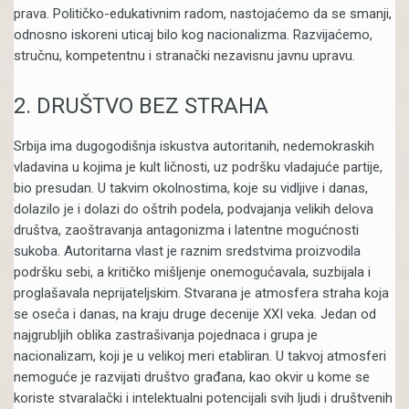
prava. Političko-edukativnim radom, nastojaćemo da se smanji,
odnosno iskoreni uticaj bilo kog nacionalizma. Razvijaćemo,
stručnu, kompetentnu i stranački nezavisnu javnu upravu.
2.
DRUŠTVO BEZ STRAHA
Srbija ima dugogodišnja iskustva autoritanih, nedemokraskih
vladavina u kojima je kult ličnosti, uz podršku vladajuće partije,
bio presudan. U takvim okolnostima, koje su vidljive i danas,
dolazilo je i dolazi do oštrih podela, podvajanja velikih delova
društva, zaoštravanja antagonizma i latentne mogućnosti
sukoba. Autoritarna vlast je raznim sredstvima proizvodila
podršku sebi, a kritičko mišljenje onemogućavala, suzbijala i
proglašavala neprijateljskim. Stvarana je atmosfera straha koja
se oseća i danas, na kraju druge decenije XXI veka. Jedan od
najgrubljih oblika zastrašivanja pojednaca i grupa je
nacionalizam, koji je u velikoj meri etabliran. U takvoj atmosferi
nemoguće je razvijati društvo građana, kao okvir u kome se
koriste stvaralački i intelektualni potencijali svih ljudi i društvenih