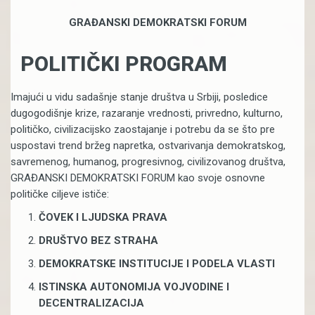
GRAĐANSKI DEMOKRATSKI FORUM
POLITIČKI PROGRAM
Imajući u vidu sadašnje stanje društva u Srbiji, posledice
dugogodišnje krize, razaranje vrednosti, privredno, kulturno,
političko, civilizacijsko zaostajanje i potrebu da se što pre
uspostavi trend bržeg napretka, ostvarivanja demokratskog,
savremenog, humanog, progresivnog, civilizovanog društva,
GRAĐANSKI DEMOKRATSKI FORUM kao svoje osnovne
političke ciljeve ističe:
ČOVEK I LJUDSKA PRAVA
DRUŠTVO BEZ STRAHA
DEMOKRATSKE INSTITUCIJE I PODELA VLASTI
ISTINSKA AUTONOMIJA VOJVODINE I
DECENTRALIZACIJA