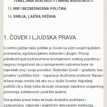
TEMELJIMA REALNOSTI I MIRNE BUDUĆNOSTI
MIR I BEZBEDNOSNA POLITIKA
SRBIJA, LAIČKA DRŽAVA
1. ČOVEK I LJUDSKA PRAVA
U centru pažnje naše politike je čovek sa svim svojim ljudskim
potrebama, egzistencijalnim, kulturnim i drugim. Princip
jednakosti ljudi podrazumeva dostojanstvo svakog pojedinca i
njegovu mogućnost da u ravnopravnim uslovima brine za
napredak svoj i svoje porodice. Slobodan čovek – građanin, kao
privatno i političko biće – najveća je društvena vrednost. Nacija i
država imaju smisla tek ako su u službi čoveka. Najvažniji
politički cilj u Srbiji treba da bude stvaranje zajednice uzajamnog
poverenja, solidarnosti i podrške ljudima.
Sva ljudska prava treba da budu dosledno podržana i
ostgvarivana, zakonski i praktičnim delovanjem institucija,