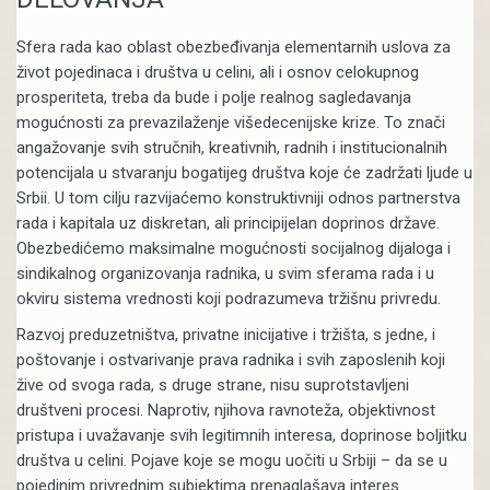
Sfera rada kao oblast obezbeđivanja elementarnih uslova za
život pojedinaca i društva u celini, ali i osnov celokupnog
prosperiteta, treba da bude i polje realnog sagledavanja
mogućnosti za prevazilaženje višedecenijske krize. To znači
angažovanje svih stručnih, kreativnih, radnih i institucionalnih
potencijala u stvaranju bogatijeg društva koje će zadržati ljude u
Srbii. U tom cilju razvijaćemo konstruktivniji odnos partnerstva
rada i kapitala uz diskretan, ali principijelan doprinos države.
Obezbedićemo maksimalne mogućnosti socijalnog dijaloga i
sindikalnog organizovanja radnika, u svim sferama rada i u
okviru sistema vrednosti koji podrazumeva tržišnu privredu.
Razvoj preduzetništva, privatne inicijative i tržišta, s jedne, i
poštovanje i ostvarivanje prava radnika i svih zaposlenih koji
žive od svoga rada, s druge strane, nisu suprotstavljeni
društveni procesi. Naprotiv, njihova ravnoteža, objektivnost
pristupa i uvažavanje svih legitimnih interesa, doprinose boljitku
društva u celini. Pojave koje se mogu uočiti u Srbiji – da se u
pojedinim privrednim subjektima prenaglašava interes