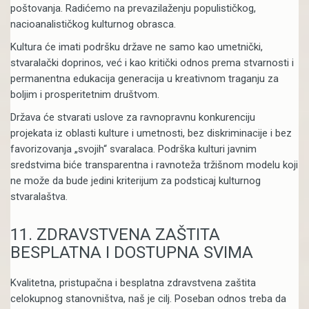
poštovanja. Radićemo na prevazilaženju populističkog,
nacioanalističkog kulturnog obrasca.
Kultura će imati podršku države ne samo kao umetnički,
stvaralački doprinos, već i kao kritički odnos prema stvarnosti i
permanentna edukacija generacija u kreativnom traganju za
boljim i prosperitetnim društvom.
Država će stvarati uslove za ravnopravnu konkurenciju
projekata iz oblasti kulture i umetnosti, bez diskriminacije i bez
favorizovanja „svojih“ svaralaca. Podrška kulturi javnim
sredstvima biće transparentna i ravnoteža tržišnom modelu koji
ne može da bude jedini kriterijum za podsticaj kulturnog
stvaralaštva.
11.
ZDRAVSTVENA ZAŠTITA
BESPLATNA I DOSTUPNA SVIMA
Kvalitetna, pristupačna i besplatna zdravstvena zaštita
celokupnog stanovništva, naš je cilj. Poseban odnos treba da