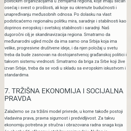
političkim organizacijama u zemljama regiona, koje imaju sličan
osećaj i svest o prošlosti, ali koje su okrenute budućnosti i
unapređivanju međusobnih odnosa. Po dolasku na vlast
podsticaćemo regionalnu politku mira, saradnje i stabilnosti kao
doprinos evropskoj i svetskoj stabilnosti i saradnji. Naš
dugoročni cilj je skandinavizacija regiona. Smatramo da
međunarodni ugled može da ima samo ona Srbija koja ima
velike, progresivne društvene ideje, i da njen položaj u svetu
treba da bude zasnovan na dostojanstvenoj građanskoj politici i
takvom sistemu vrednosti. Smatramo da briga za Srbe koji žive
izvan Srbije, treba da se vodi u skladu sa evropskim iskustvom i
standardima.
7. TRŽIŠNA EKONOMIJA I SOCIJALNA
PRAVDA
Zalažemo se za tržišni model privrede, u kome takođe postoji
vladavina prava, pravna sigurnost i predvidljivost. Za takvu
ekonomiju potrebna je stručna i obrazovana radna snaga koja