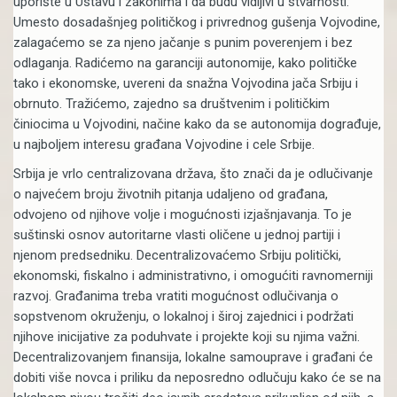
uporište u Ustavu i zakonima i da budu vidljivi u stvarnosti.
Umesto dosadašnjeg političkog i privrednog gušenja Vojvodine,
zalagaćemo se za njeno jačanje s punim poverenjem i bez
odlaganja. Radićemo na garanciji autonomije, kako političke
tako i ekonomske, uvereni da snažna Vojvodina jača Srbiju i
obrnuto. Tražićemo, zajedno sa društvenim i političkim
činiocima u Vojvodini, načine kako da se autonomija dograđuje,
u najboljem interesu građana Vojvodine i cele Srbije.
Srbija je vrlo centralizovana država, što znači da je odlučivanje
o najvećem broju životnih pitanja udaljeno od građana,
odvojeno od njihove volje i mogućnosti izjašnjavanja. To je
suštinski osnov autoritarne vlasti oličene u jednoj partiji i
njenom predsedniku. Decentralizovaćemo Srbiju politički,
ekonomski, fiskalno i administrativno, i omogućiti ravnomerniji
razvoj. Građanima treba vratiti mogućnost odlučivanja o
sopstvenom okruženju, o lokalnoj i široj zajednici i podržati
njihove inicijative za poduhvate i projekte koji su njima važni.
Decentralizovanjem finansija, lokalne samouprave i građani će
dobiti više novca i priliku da neposredno odlučuju kako će se na