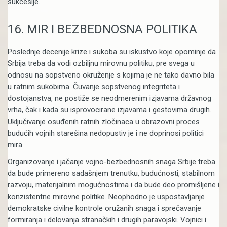
sukcesije.
16. MIR I BEZBEDNOSNA POLITIKA
Poslednje decenije krize i sukoba su iskustvo koje opominje da
Srbija treba da vodi ozbiljnu mirovnu politiku, pre svega u
odnosu na sopstveno okruženje s kojima je ne tako davno bila
u ratnim sukobima. Čuvanje sopstvenog integriteta i
dostojanstva, ne postiže se neodmerenim izjavama državnog
vrha, čak i kada su isprovocirane izjavama i gestovima drugih.
Uključivanje osuđenih ratnih zločinaca u obrazovni proces
budućih vojnih starešina nedopustiv je i ne doprinosi politici
mira.
Organizovanje i jačanje vojno-bezbednosnih snaga Srbije treba
da bude primereno sadašnjem trenutku, budućnosti, stabilnom
razvoju, materijalnim mogućnostima i da bude deo promišljene i
konzistentne mirovne politike. Neophodno je uspostavljanje
demokratske civilne kontrole oružanih snaga i sprečavanje
formiranja i delovanja stranačkih i drugih paravojski. Vojnici i