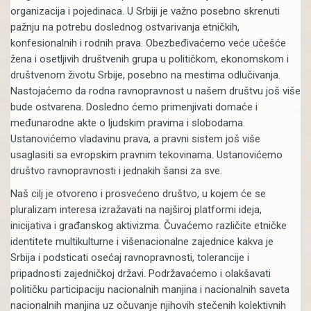
organizacija i pojedinaca. U Srbiji je važno posebno skrenuti
pažnju na potrebu doslednog ostvarivanja etničkih,
konfesionalnih i rodnih prava. Obezbeđivaćemo veće učešće
žena i osetljivih društvenih grupa u političkom, ekonomskom i
društvenom životu Srbije, posebno na mestima odlučivanja.
Nastojaćemo da rodna ravnopravnost u našem društvu još više
bude ostvarena. Dosledno ćemo primenjivati domaće i
međunarodne akte o ljudskim pravima i slobodama.
Ustanovićemo vladavinu prava, a pravni sistem još više
usaglasiti sa evropskim pravnim tekovinama. Ustanovićemo
društvo ravnopravnosti i jednakih šansi za sve.
Naš cilj je otvoreno i prosvećeno društvo, u kojem će se
pluralizam interesa izražavati na najširoj platformi ideja,
inicijativa i građanskog aktivizma. Čuvaćemo različite etničke
identitete multikulturne i višenacionalne zajednice kakva je
Srbija i podsticati osećaj ravnopravnosti, tolerancije i
pripadnosti zajedničkoj državi. Podržavaćemo i olakšavati
političku participaciju nacionalnih manjina i nacionalnih saveta
nacionalnih manjina uz očuvanje njihovih stečenih kolektivnih