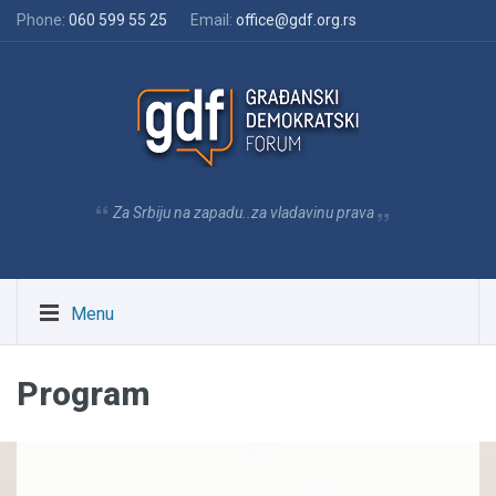
Phone:
060 599 55 25
Email:
office@gdf.org.rs
Za Srbiju na zapadu..za vladavinu prava
Menu
Program