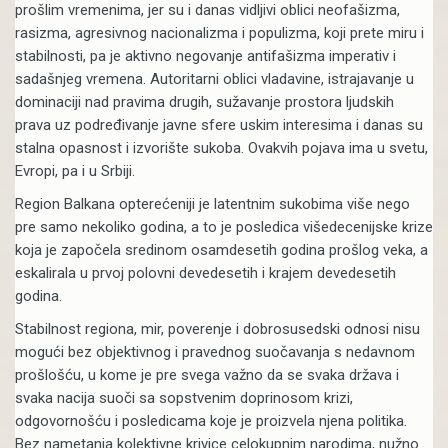
prošlim vremenima, jer su i danas vidljivi oblici neofašizma,
rasizma, agresivnog nacionalizma i populizma, koji prete miru i
stabilnosti, pa je aktivno negovanje antifašizma imperativ i
sadašnjeg vremena. Autoritarni oblici vladavine, istrajavanje u
dominaciji nad pravima drugih, sužavanje prostora ljudskih
prava uz podređivanje javne sfere uskim interesima i danas su
stalna opasnost i izvorište sukoba. Ovakvih pojava ima u svetu,
Evropi, pa i u Srbiji.
Region Balkana opterećeniji je latentnim sukobima više nego
pre samo nekoliko godina, a to je posledica višedecenijske krize
koja je započela sredinom osamdesetih godina prošlog veka, a
eskalirala u prvoj polovni devedesetih i krajem devedesetih
godina.
Stabilnost regiona, mir, poverenje i dobrosusedski odnosi nisu
mogući bez objektivnog i pravednog suočavanja s nedavnom
prošlošću, u kome je pre svega važno da se svaka država i
svaka nacija suoči sa sopstvenim doprinosom krizi,
odgovornošću i posledicama koje je proizvela njena politika.
Bez nametanja kolektivne krivice celokupnim narodima, nužno