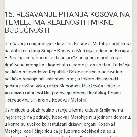
15. REŠAVANJE PITANJA KOSOVA NA
TEMELJIMA REALNOSTI I MIRNE
BUDUĆNOSTI
U rešavanju dugogodišnje krize na Kosovu i Metohiji i problema
nastalih na relaciji Srbija – Kosovo i Metohija, odnosno Beograd
– Priština, neophodno je da se pođe od geneze problema i
društveno istorijskog konteksta u kome je on nastao. Tadašnje
političko rukovodstvo Republike Srbije nije imalo adekvatno
političko rešenje niti jedinstven stav, a tokom devedesetih
godina prošlog veka, režim Slobodana Miloševića vodio je
agresivnu ratnu politiku pre svega prema Hrvatskoj, Bosni i
Hercegovini, ali i prema Kosovu i Metohiji.
Uzimajuću u obzir realno stanje u kome država Srbija nema
ingerencije na području Kosova i Metohije ni u jednom domenu,
u kome su uveliko konstituisani državni organi Kosova i
Metohije, kao i činjenicu da je iluzorno očekivati da se u