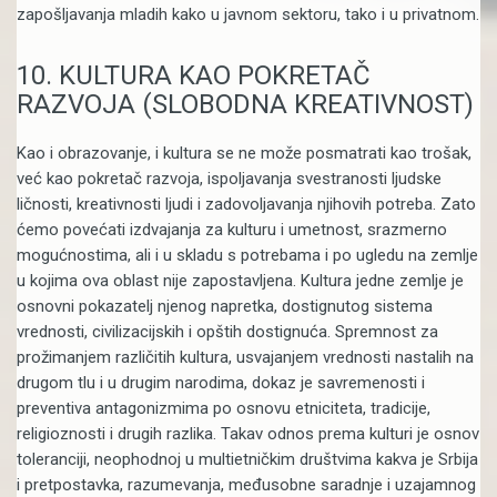
zapošljavanja mladih kako u javnom sektoru, tako i u privatnom.
10. KULTURA KAO POKRETAČ
RAZVOJA (SLOBODNA KREATIVNOST)
Kao i obrazovanje, i kultura se ne može posmatrati kao trošak,
već kao pokretač razvoja, ispoljavanja svestranosti ljudske
ličnosti, kreativnosti ljudi i zadovoljavanja njihovih potreba. Zato
ćemo povećati izdvajanja za kulturu i umetnost, srazmerno
mogućnostima, ali i u skladu s potrebama i po ugledu na zemlje
u kojima ova oblast nije zapostavljena. Kultura jedne zemlje je
osnovni pokazatelj njenog napretka, dostignutog sistema
vrednosti, civilizacijskih i opštih dostignuća. Spremnost za
prožimanjem različitih kultura, usvajanjem vrednosti nastalih na
drugom tlu i u drugim narodima, dokaz je savremenosti i
preventiva antagonizmima po osnovu etniciteta, tradicije,
religioznosti i drugih razlika. Takav odnos prema kulturi je osnov
toleranciji, neophodnoj u multietničkim društvima kakva je Srbija
i pretpostavka, razumevanja, međusobne saradnje i uzajamnog