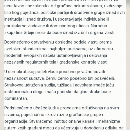
neustavno i nezakonito, od građana nekontrolisano, uzdizanje
bilo kog pojedinca, političke partije ili društvene grupe iznad svih
institucija i iznad društva, i uspostavljanje individualne ili
partikularne vladavine ili dominantnog uticaja. Narodna
skupština Srbije mora da bude iznad izvršnih organa vlasti.
Doprinećemo ostvarivanju dosledne podele vlasti, prema
svetskim standardima i najboljim praksama, uz afirmaciju
modernih evropskih načela ustanovljavanja i delovanja
nezavisnih regulatornih tela i građanske kontrole vlasti.
U demokratskoj podeli vlasti posebno je važno čuvati
nezavisnost sudstva, čemu ćemo posebno biti posvećeni.
Strukovna udruženja sudija, tužilaca i advokata imaće jaču
institucionalnu ulogu i našu podršku da glas struke bude
dominantan.
Podsticaćemo učešće ljudi u procesima odlučivanja na svim
nivoima, pojedinačno i kroz razne građanske grupe i
organizacije. Stvaraćemo institucionalne kanale i mehanizme
putem kojih građani mogu da učestvuju u donošenju odluka od