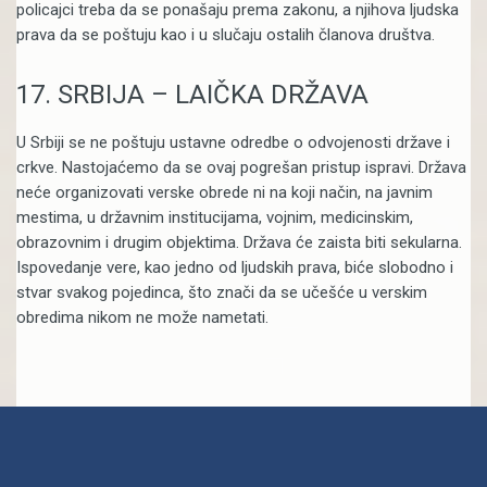
policajci treba da se ponašaju prema zakonu, a njihova ljudska
prava da se poštuju kao i u slučaju ostalih članova društva.
17. SRBIJA – LAIČKA DRŽAVA
U Srbiji se ne poštuju ustavne odredbe o odvojenosti države i
crkve. Nastojaćemo da se ovaj pogrešan pristup ispravi. Država
neće organizovati verske obrede ni na koji način, na javnim
mestima, u državnim institucijama, vojnim, medicinskim,
obrazovnim i drugim objektima. Država će zaista biti sekularna.
Ispovedanje vere, kao jedno od ljudskih prava, biće slobodno i
stvar svakog pojedinca, što znači da se učešće u verskim
obredima nikom ne može nametati.