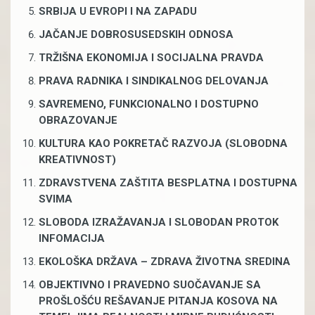
SRBIJA U EVROPI I NA ZAPADU
JAČANJE DOBROSUSEDSKIH ODNOSA
TRŽIŠNA EKONOMIJA I SOCIJALNA PRAVDA
PRAVA RADNIKA I SINDIKALNOG DELOVANJA
SAVREMENO, FUNKCIONALNO I DOSTUPNO
OBRAZOVANJE
KULTURA KAO POKRETAČ RAZVOJA (SLOBODNA
KREATIVNOST)
ZDRAVSTVENA ZAŠTITA BESPLATNA I DOSTUPNA
SVIMA
SLOBODA IZRAŽAVANJA I SLOBODAN PROTOK
INFOMACIJA
EKOLOŠKA DRŽAVA – ZDRAVA ŽIVOTNA SREDINA
OBJEKTIVNO I PRAVEDNO SUOČAVANJE SA
PROŠLOŠĆU REŠAVANJE PITANJA KOSOVA NA