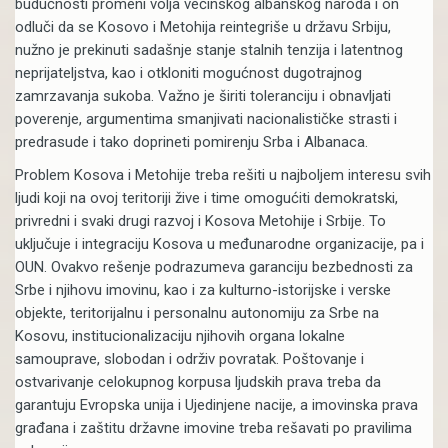
budućnosti promeni volja većinskog albanskog naroda i on
odluči da se Kosovo i Metohija reintegriše u državu Srbiju,
nužno je prekinuti sadašnje stanje stalnih tenzija i latentnog
neprijateljstva, kao i otkloniti mogućnost dugotrajnog
zamrzavanja sukoba. Važno je širiti toleranciju i obnavljati
poverenje, argumentima smanjivati nacionalističke strasti i
predrasude i tako doprineti pomirenju Srba i Albanaca.
Problem Kosova i Metohije treba rešiti u najboljem interesu svih
ljudi koji na ovoj teritoriji žive i time omogućiti demokratski,
privredni i svaki drugi razvoj i Kosova Metohije i Srbije. To
uključuje i integraciju Kosova u međunarodne organizacije, pa i
OUN. Ovakvo rešenje podrazumeva garanciju bezbednosti za
Srbe i njihovu imovinu, kao i za kulturno-istorijske i verske
objekte, teritorijalnu i personalnu autonomiju za Srbe na
Kosovu, institucionalizaciju njihovih organa lokalne
samouprave, slobodan i održiv povratak. Poštovanje i
ostvarivanje celokupnog korpusa ljudskih prava treba da
garantuju Evropska unija i Ujedinjene nacije, a imovinska prava
građana i zaštitu državne imovine treba rešavati po pravilima