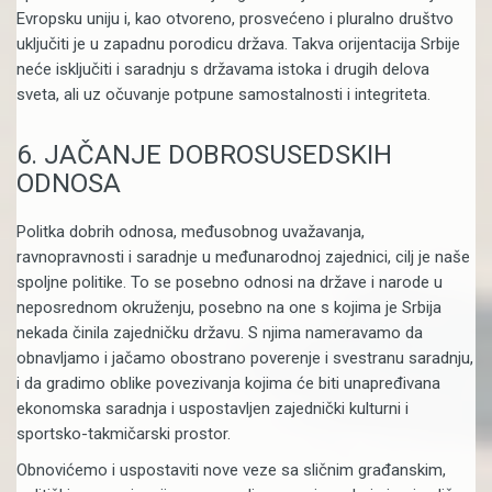
Evropsku uniju i, kao otvoreno, prosvećeno i pluralno društvo
uključiti je u zapadnu porodicu država. Takva orijentacija Srbije
neće isključiti i saradnju s državama istoka i drugih delova
sveta, ali uz očuvanje potpune samostalnosti i integriteta.
6. JAČANJE DOBROSUSEDSKIH
ODNOSA
Politka dobrih odnosa, međusobnog uvažavanja,
ravnopravnosti i saradnje u međunarodnoj zajednici, cilj je naše
spoljne politike. To se posebno odnosi na države i narode u
neposrednom okruženju, posebno na one s kojima je Srbija
nekada činila zajedničku državu. S njima nameravamo da
obnavljamo i jačamo obostrano poverenje i svestranu saradnju,
i da gradimo oblike povezivanja kojima će biti unapređivana
ekonomska saradnja i uspostavljen zajednički kulturni i
sportsko-takmičarski prostor.
Obnovićemo i uspostaviti nove veze sa sličnim građanskim,