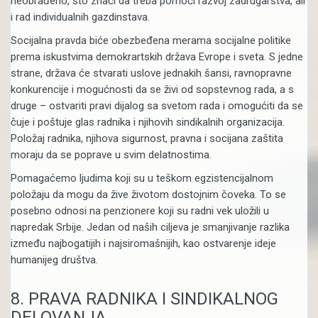
neobrađeno, što znači da treba pomoći razvoj zadrugarstva, ali
i rad individualnih gazdinstava.
Socijalna pravda biće obezbeđena merama socijalne politike
prema iskustvima demokrartskih država Evrope i sveta. S jedne
strane, država će stvarati uslove jednakih šansi, ravnopravne
konkurencije i mogućnosti da se živi od sopstevnog rada, a s
druge – ostvariti pravi dijalog sa svetom rada i omogućiti da se
čuje i poštuje glas radnika i njihovih sindikalnih organizacija.
Položaj radnika, njihova sigurnost, pravna i socijana zaštita
moraju da se poprave u svim delatnostima.
Pomagaćemo ljudima koji su u teškom egzistencijalnom
položaju da mogu da žive životom dostojnim čoveka. To se
posebno odnosi na penzionere koji su radni vek uložili u
napredak Srbije. Jedan od naših ciljeva je smanjivanje razlika
između najbogatijih i najsiromašnijih, kao ostvarenje ideje
humanijeg društva.
8. PRAVA RADNIKA I SINDIKALNOG
DELOVANJA