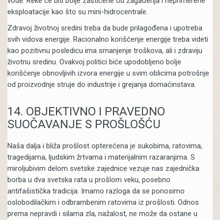
vode. Reke će biti bolje zaštićene od zagađenja i neprimerene
eksploatacije kao što su mini-hidrocentrale.
Zdravoj životnoj sredini treba da bude prilagođena i upotreba
svih vidova energije. Racionalno korišćenje energije treba videti
kao pozitivnu posledicu ima smanjenje troškova, ali i zdraviju
životnu sredinu. Ovakvoj politici biće upodobljeno bolje
korišćenje obnovljivih izvora energije u svim oblicima potrošnje
od proizvodnje struje do industrije i grejanja domaćinstava.
14.
OBJEKTIVNO I PRAVEDNO
SUOČAVANJE S PROŠLOŠĆU
Naša dalja i bliža prošlost opterećena je sukobima, ratovima,
tragedijama, ljudskim žrtvama i materijalnim razaranjima. S
miroljubivim delom svetske zajednice vezuje nas zajednička
borba u dva svetska rata u prošlom veku, posebno
antifašistička tradicija. Imamo razloga da se ponosimo
oslobodilačkim i odbrambenim ratovima iz prošlosti. Odnos
prema nepravdi i silama zla, nažalost, ne može da ostane u