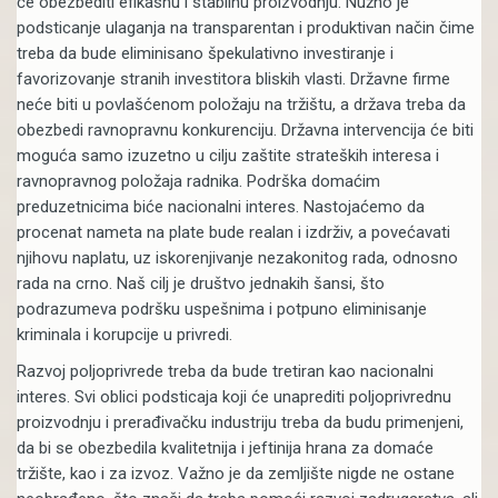
će obezbediti efikasnu i stabilnu proizvodnju. Nužno je
podsticanje ulaganja na transparentan i produktivan način čime
treba da bude eliminisano špekulativno investiranje i
favorizovanje stranih investitora bliskih vlasti. Državne firme
neće biti u povlašćenom položaju na tržištu, a država treba da
obezbedi ravnopravnu konkurenciju. Državna intervencija će biti
moguća samo izuzetno u cilju zaštite strateških interesa i
ravnopravnog položaja radnika. Podrška domaćim
preduzetnicima biće nacionalni interes. Nastojaćemo da
procenat nameta na plate bude realan i izdrživ, a povećavati
njihovu naplatu, uz iskorenjivanje nezakonitog rada, odnosno
rada na crno. Naš cilj je društvo jednakih šansi, što
podrazumeva podršku uspešnima i potpuno eliminisanje
kriminala i korupcije u privredi.
Razvoj poljoprivrede treba da bude tretiran kao nacionalni
interes. Svi oblici podsticaja koji će unaprediti poljoprivrednu
proizvodnju i prerađivačku industriju treba da budu primenjeni,
da bi se obezbedila kvalitetnija i jeftinija hrana za domaće
tržište, kao i za izvoz. Važno je da zemljište nigde ne ostane