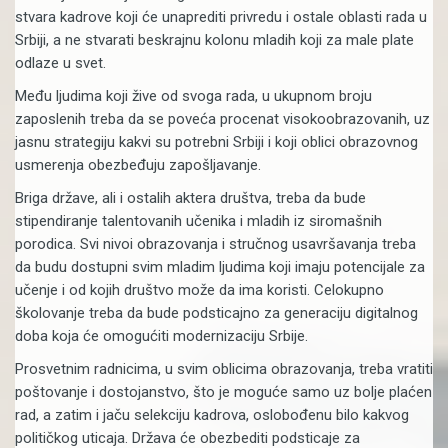
stvara kadrove koji će unaprediti privredu i ostale oblasti rada u
Srbiji, a ne stvarati beskrajnu kolonu mladih koji za male plate
odlaze u svet.
Među ljudima koji žive od svoga rada, u ukupnom broju
zaposlenih treba da se poveća procenat visokoobrazovanih, uz
jasnu strategiju kakvi su potrebni Srbiji i koji oblici obrazovnog
usmerenja obezbeđuju zapošljavanje.
Briga države, ali i ostalih aktera društva, treba da bude
stipendiranje talentovanih učenika i mladih iz siromašnih
porodica. Svi nivoi obrazovanja i stručnog usavršavanja treba
da budu dostupni svim mladim ljudima koji imaju potencijale za
učenje i od kojih društvo može da ima koristi. Celokupno
školovanje treba da bude podsticajno za generaciju digitalnog
doba koja će omogućiti modernizaciju Srbije.
Prosvetnim radnicima, u svim oblicima obrazovanja, treba vratiti
poštovanje i dostojanstvo, što je moguće samo uz bolje plaćen
rad, a zatim i jaču selekciju kadrova, oslobođenu bilo kakvog
političkog uticaja. Država će obezbediti podsticaje za