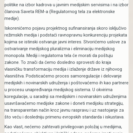
politike na izbor kadrova u javnim medijskim servisima i na izbor
članova Saveta REM-a (Regulatornog tela za elektronske
medije).
Iskorenićemo pojavu projektnog sufinansiranja skoro isključivo
režimskih medija i podstaći ravnopravnu konkurenciju projekata
kojima se istinski ostvaruje javni interes. Stvorićemo uslove za
ostvarivanje medijskog pluralizma i eliminaciju medijskog
monopola. Mediji i regulatorna tela će morati da poštuju
zakone. To znači da ćemo dosledno sprovesti do kraja
vlasničku transformaciju medija i izlaženje države iz njihovog
vlasništva. Podsticaćemo proces samoregulacije i delovanje
medijskih i novinarskih udruženja i poštovaćemo ih kao partnere
u procesu unapređivanja medijskog sistema. U okvirima
koregulacije, u saradnji sa medijskim i novinarskim udruženjima
usavršavaćemo medijske zakone i doneti medijsku strategiju,
na transparentan način kroz javnu raspravu i uz nastojanje za
što veću i dosledniju primenu evropskih standarda i iskustava.
Kao vlast, nećemo zahtevati privilegovan položaj u medijima,