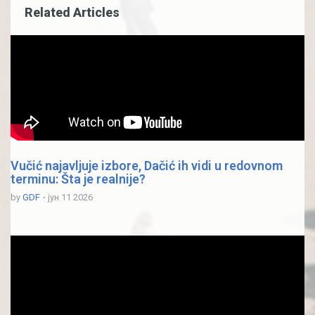
Related Articles
Vučić najavljuje izbore, Dačić ih vidi u redovnom
terminu: Šta je realnije?
by
GDF
јун 11 2026