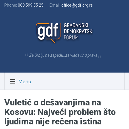
Phone:
060 599 55 25
Email:
office@gdf.org.rs
Za Srbiju na zapadu..za vladavinu prava
Menu
Vuletić o dešavanjima na
Kosovu: Najveći problem što
ljudima nije rečena istina