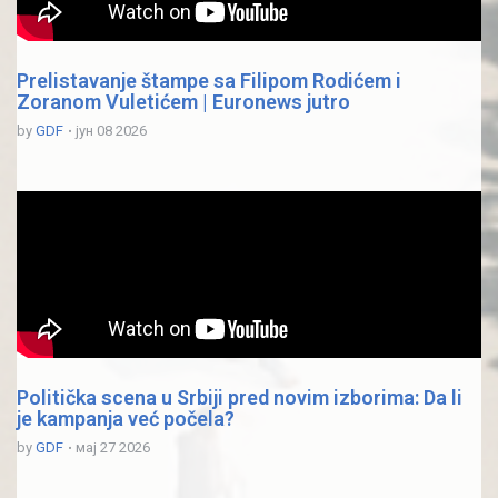
Prelistavanje štampe sa Filipom Rodićem i
Zoranom Vuletićem | Euronews jutro
by
GDF
јун 08 2026
Politička scena u Srbiji pred novim izborima: Da li
je kampanja već počela?
by
GDF
мај 27 2026