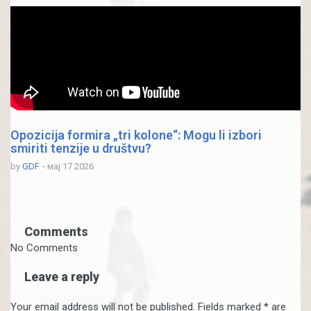
Opozicija formira „tri kolone“: Mogu li izbori
smiriti tenzije u društvu?
by
GDF
мај 17 2026
Comments
No Comments
Leave a reply
Your email address will not be published. Fields marked * are